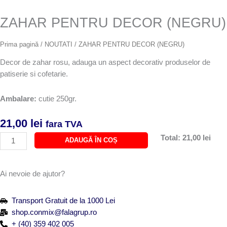
ZAHAR PENTRU DECOR (NEGRU)
Prima pagină
/
NOUTATI
/ ZAHAR PENTRU DECOR (NEGRU)
Decor de zahar rosu, adauga un aspect decorativ produselor de
patiserie si cofetarie.
Ambalare:
cutie 250gr.
21,00
lei
fara TVA
Cantitate
Total:
21,00 lei
ADAUGĂ ÎN COȘ
ZAHAR
PENTRU
DECOR
Ai nevoie de ajutor?
(NEGRU)
Transport Gratuit de la 1000 Lei
shop.conmix@falagrup.ro
+ (40) 359 402 005