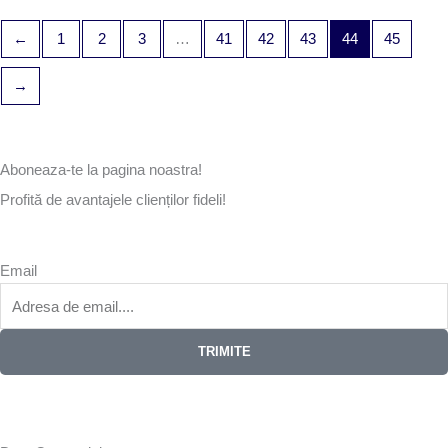
←
1
2
3
…
41
42
43
44
45
→
Aboneaza-te la pagina noastra!
Profită de avantajele clienților fideli!
Email
TRIMITE