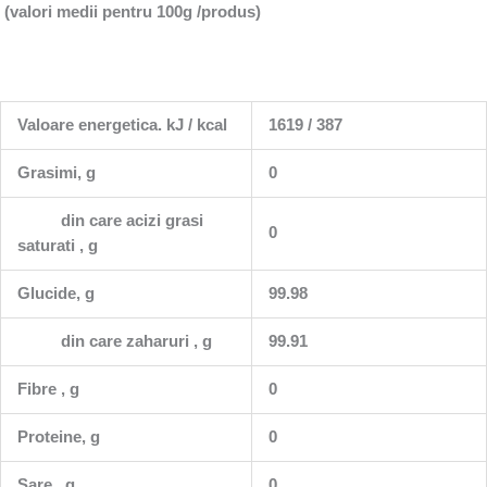
(valori medii pentru 100g /produs)
Valoare energetica. kJ / kcal
1619 / 387
Grasimi, g
0
din care acizi grasi
0
saturati , g
Glucide, g
99.98
din care zaharuri , g
99.91
Fibre , g
0
Proteine, g
0
Sare , g
0