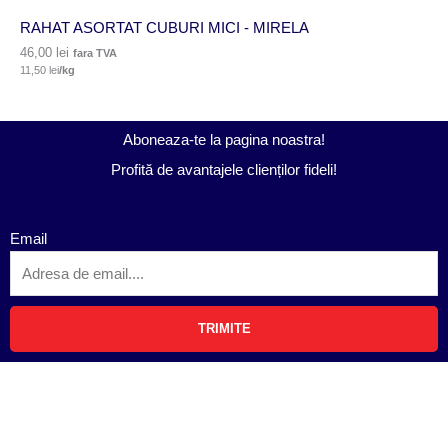
RAHAT ASORTAT CUBURI MICI - MIRELA
46,00
lei
fara TVA
11,50
lei
/kg
Aboneaza-te la pagina noastra!
Profită de avantajele clienților fideli!
Email
TRIMITE