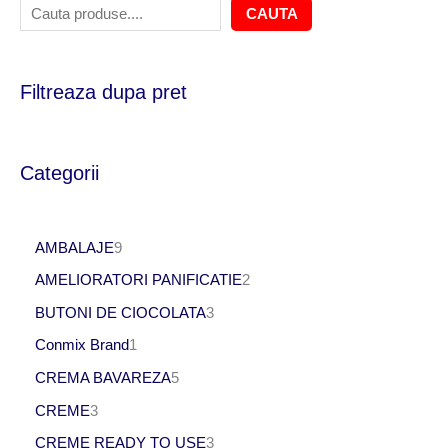
CAUTA
Filtreaza dupa pret
Categorii
AMBALAJE
9
AMELIORATORI PANIFICATIE
2
BUTONI DE CIOCOLATA
3
Conmix Brand
1
CREMA BAVAREZA
5
CREME
3
CREME READY TO USE
3