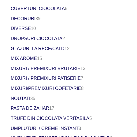
CUVERTURI CIOCOLATA
6
DECORURI
39
DIVERSE
10
DROPSURI CIOCOLATA
2
GLAZURI LA RECE/CALD
12
MIX AROME
15
MIXURI / PREMIXURI BRUTARIE
13
MIXURI / PREMIXURI PATISERIE
7
MIXURI/PREMIXURI COFETARIE
8
NOUTATI
35
PASTA DE ZAHAR
17
TRUFE DIN CIOCOLATA VERITABILA
5
UMPLUTURI / CREME INSTANT
3