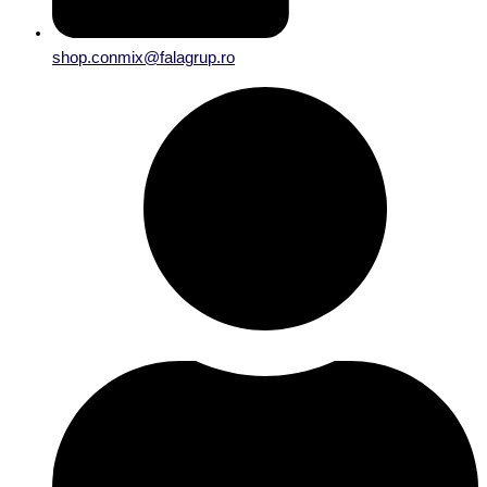
shop.conmix@falagrup.ro