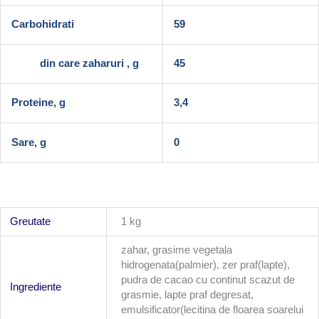
Carbohidrati
59
din care zaharuri , g
45
Proteine, g
3,4
Sare, g
0
Greutate
1 kg
zahar, grasime vegetala
hidrogenata(palmier), zer praf(lapte),
pudra de cacao cu continut scazut de
Ingrediente
grasmie, lapte praf degresat,
emulsificator(lecitina de floarea soarelui