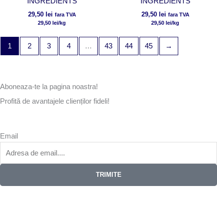
INGREDIENTS
INGREDIENTS
29,50
lei
29,50
lei
fara TVA
fara TVA
29,50
lei
/kg
29,50
lei
/kg
1
2
3
4
…
43
44
45
→
Aboneaza-te la pagina noastra!
Profită de avantajele clienților fideli!
Email
TRIMITE