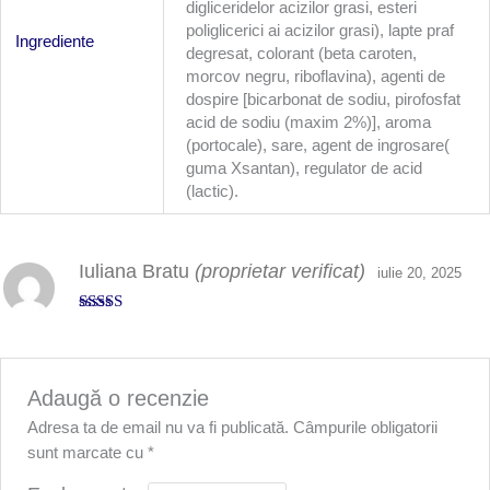
digliceridelor acizilor grasi, esteri
poliglicerici ai acizilor grasi), lapte praf
Ingrediente
degresat, colorant (beta caroten,
morcov negru, riboflavina), agenti de
dospire [bicarbonat de sodiu, pirofosfat
acid de sodiu (maxim 2%)], aroma
(portocale), sare, agent de ingrosare(
guma Xsantan), regulator de acid
(lactic).
Iuliana Bratu
(proprietar verificat)
iulie 20, 2025
Evaluat la
5
din 5
Adaugă o recenzie
Adresa ta de email nu va fi publicată.
Câmpurile obligatorii
sunt marcate cu
*