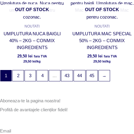
OUT OF STOCK
OUT OF STOCK
NOUTATI
NOUTATI
UMPLUTURA NUCA BAIGLI
UMPLUTURA MAC SPECIAL
40% – 2KG – CONMIX
50% – 2KG – CONMIX
INGREDIENTS
INGREDIENTS
29,50
lei
29,50
lei
fara TVA
fara TVA
29,50
lei
/kg
29,50
lei
/kg
1
2
3
4
…
43
44
45
→
Aboneaza-te la pagina noastra!
Profită de avantajele clienților fideli!
Email