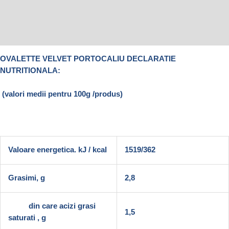
Informații suplimentare
Recenzii (1)
OVALETTE VELVET PORTOCALIU DECLARATIE
NUTRITIONALA:
(valori medii pentru 100g /produs)
Valoare energetica. kJ / kcal
1519/362
Grasimi, g
2,8
din care acizi grasi
1,5
saturati , g