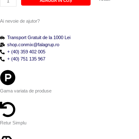
ADAUGĂ ÎN COȘ
MIX
VELVET
PORTOCALIU
Ai nevoie de ajutor?
-
OVALETTE
Transport Gratuit de la 1000 Lei
shop.conmix@falagrup.ro
+ (40) 359 402 005
+ (40) 751 135 967
Gama variata de produse
Retur Simplu