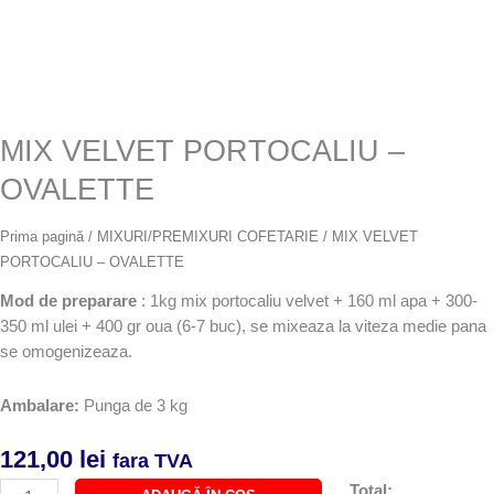
MIX VELVET PORTOCALIU –
OVALETTE
Prima pagină
/
MIXURI/PREMIXURI COFETARIE
/ MIX VELVET
PORTOCALIU – OVALETTE
Mod de preparare
: 1kg mix portocaliu velvet + 160 ml apa + 300-
350 ml ulei + 400 gr oua (6-7 buc), se mixeaza la viteza medie pana
se omogenizeaza.
Ambalare:
Punga de 3 kg
121,00
lei
fara TVA
Cantitate
Total: