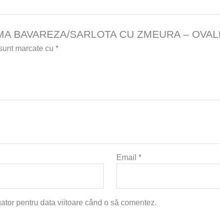
u „CREMA BAVAREZA/SARLOTA CU ZMEURA – OVA
 sunt marcate cu
*
Email
*
gator pentru data viitoare când o să comentez.