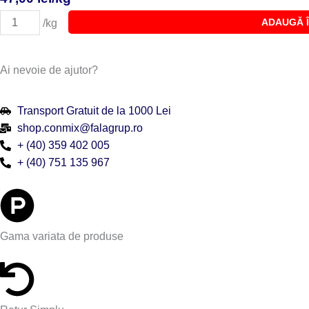
Cantitate
ADAUGĂ 
/kg
CREMA
BAVAREZA/SARLOTA
CU
Ai nevoie de ajutor?
ZMEURA
-
Transport Gratuit de la 1000 Lei
OVALETTE
shop.conmix@falagrup.ro
+ (40) 359 402 005
+ (40) 751 135 967
Gama variata de produse