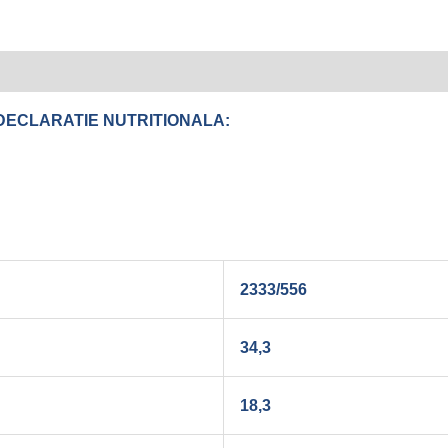
DECLARATIE NUTRITIONALA:
2333/556
34,3
18,3