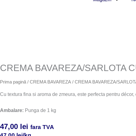
b
a
o
g
o
r
k
a
m
CREMA BAVAREZA/SARLOTA C
Prima pagină
/
CREMA BAVAREZA
/ CREMA BAVAREZA/SARLOT
Cu textura fina si aroma de zmeura, este perfecta pentru décor
Ambalare:
Punga de 1 kg
47,00
lei
fara TVA
47,00
lei
/kg