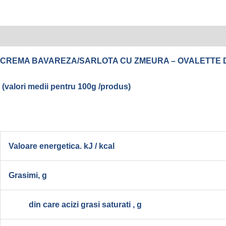
Descriere
Informații suplimentare
Recenzii (0)
CREMA BAVAREZA/SARLOTA CU ZMEURA – OVALETTE 
(valori medii pentru 100g /produs)
Valoare energetica. kJ / kcal
Grasimi, g
din care acizi grasi saturati , g