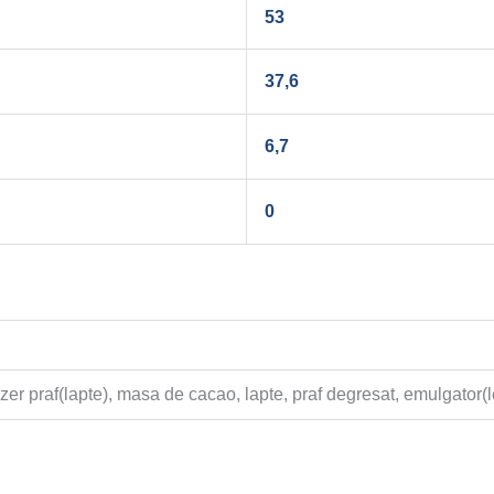
53
37,6
6,7
0
, zer praf(lapte), masa de cacao, lapte, praf degresat, emulgator(