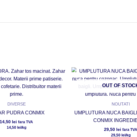
OUT OF STOC
DIVERSE
NOUTATI
AR PUDRA CONMIX
UMPLUTURA NUCA BAIGLI 
CONMIX INGREDI
14,50
lei
fara TVA
14,50
lei
/kg
29,50
lei
fara TV
29,50
lei
/kg