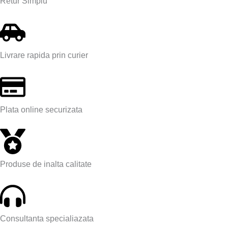
Retur Simplu
Livrare rapida prin curier
Plata online securizata
Produse de inalta calitate
Consultanta specialiazata