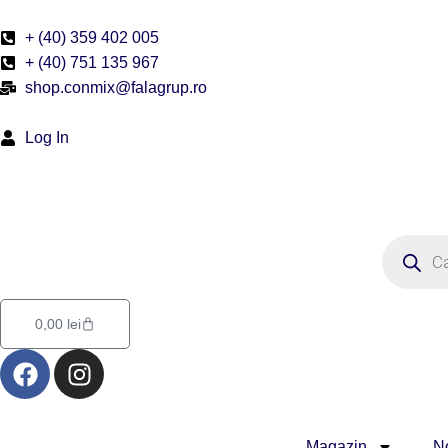
Skip
to
+ (40) 359 402 005
content
+ (40) 751 135 967
shop.conmix@falagrup.ro
Log In
Products
search
Cart
0,00
lei
F
I
a
n
c
s
e
t
Magazin
No