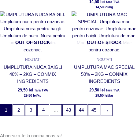
14,50
lei
fara TVA
14,50
lei
/kg
OUT OF STOCK
OUT OF STOCK
NOUTATI
NOUTATI
UMPLUTURA NUCA BAIGLI
UMPLUTURA MAC SPECIAL
40% – 2KG – CONMIX
50% – 2KG – CONMIX
INGREDIENTS
INGREDIENTS
29,50
lei
29,50
lei
fara TVA
fara TVA
29,50
lei
/kg
29,50
lei
/kg
1
2
3
4
…
43
44
45
→
Aboneaza-te la pagina noastra!