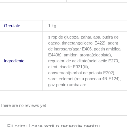
Greutate
1 kg
sirop de glucoza, zahar, apa, pudra de
cacao, timectant(glicerol E422), agent
de ingrosare(agar E406, pectin amidica
E440b), amidon, aroma(ciocolata),
Ingrediente
regulatori de aciditate(acid lactic E270,,
citrat trisodic E331(iii),
conservant(sorbat de potasiu E202),
sare, coloranti(rosu ponceau 4R E124),
gaz pentru ambalare
There are no reviews yet
Fii primul care scrii o recenzie pentru