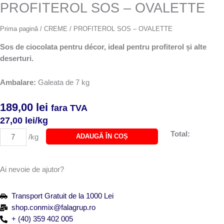
PROFITEROL SOS – OVALETTE
Prima pagină
/
CREME
/ PROFITEROL SOS – OVALETTE
Sos de ciocolata pentru décor, ideal pentru profiterol și alte
deserturi.
Ambalare:
Galeata de 7 kg
189,00
lei
fara TVA
27,00
lei
/kg
Cantitate
Total:
ADAUGĂ ÎN COȘ
/kg
PROFITEROL
SOS
-
Ai nevoie de ajutor?
OVALETTE
Transport Gratuit de la 1000 Lei
shop.conmix@falagrup.ro
+ (40) 359 402 005