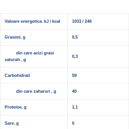
Valoare energetica. kJ / kcal
1033 / 246
Grasimi, g
0,5
din care acizi grasi
0,3
saturati , g
Carbohidrati
59
din care zaharuri , g
40
Proteine, g
1,1
Sare, g
0