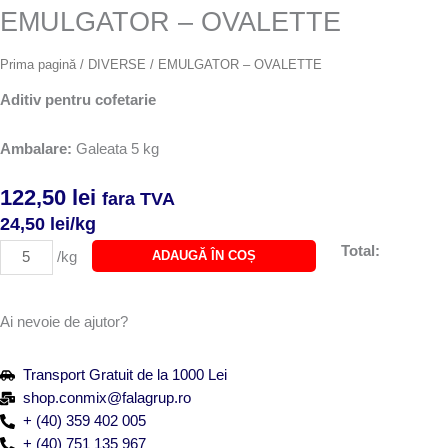
EMULGATOR – OVALETTE
Prima pagină
/
DIVERSE
/ EMULGATOR – OVALETTE
Aditiv pentru cofetarie
Ambalare:
Galeata 5 kg
122,50
lei
fara TVA
24,50
lei
/kg
Cantitate
Total:
ADAUGĂ ÎN COȘ
/kg
EMULGATOR
-
OVALETTE
Ai nevoie de ajutor?
Transport Gratuit de la 1000 Lei
shop.conmix@falagrup.ro
+ (40) 359 402 005
+ (40) 751 135 967