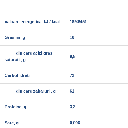
Valoare energetica. kJ / kcal
1894/451
Grasimi, g
16
din care acizi grasi
9,8
saturati , g
Carbohidrati
72
din care zaharuri , g
61
Proteine, g
3,3
Sare, g
0,006