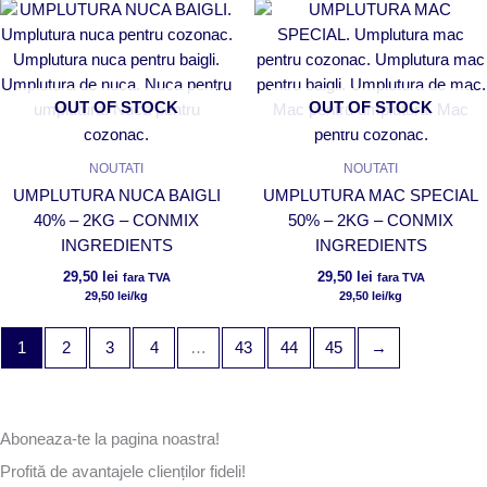
OUT OF STOCK
OUT OF STOCK
NOUTATI
NOUTATI
UMPLUTURA NUCA BAIGLI
UMPLUTURA MAC SPECIAL
40% – 2KG – CONMIX
50% – 2KG – CONMIX
INGREDIENTS
INGREDIENTS
29,50
lei
29,50
lei
fara TVA
fara TVA
29,50
lei
/kg
29,50
lei
/kg
1
2
3
4
…
43
44
45
→
Aboneaza-te la pagina noastra!
Profită de avantajele clienților fideli!