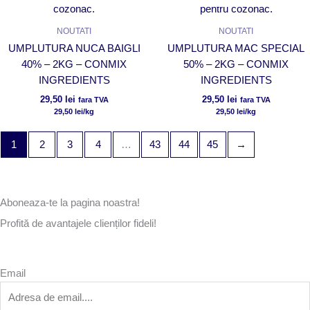
NOUTATI
NOUTATI
UMPLUTURA NUCA BAIGLI
UMPLUTURA MAC SPECIAL
40% – 2KG – CONMIX
50% – 2KG – CONMIX
INGREDIENTS
INGREDIENTS
29,50
lei
29,50
lei
fara TVA
fara TVA
29,50
lei
/kg
29,50
lei
/kg
1
2
3
4
…
43
44
45
→
Aboneaza-te la pagina noastra!
Profită de avantajele clienților fideli!
Email