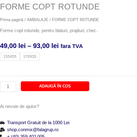
FORME COPT ROTUNDE
Prima pagină
/
AMBALAJE
/ FORME COPT ROTUNDE
Forme copt rotunde, pentru blaturi, prajituri, chec.
Interval
49,00
lei
–
93,00
lei
fara TVA
de
Cantitate
155X55
170X35
prețuri:
FORME
49,00 lei
COPT
până
ROTUNDE
la
93,00 lei
ADAUGĂ ÎN COȘ
Ai nevoie de ajutor?
Transport Gratuit de la 1000 Lei
shop.conmix@falagrup.ro
+ (40) 359 402 005