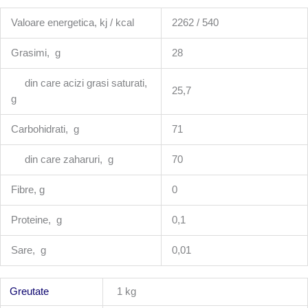
Valoare energetica, kj / kcal
2262 / 540
Grasimi, g
28
din care acizi grasi saturati,
25,7
g
Carbohidrati, g
71
din care zaharuri, g
70
Fibre, g
0
Proteine, g
0,1
Sare, g
0,01
Greutate
1 kg