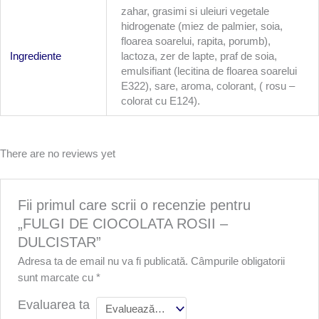
zahar, grasimi si uleiuri vegetale
hidrogenate (miez de palmier, soia,
floarea soarelui, rapita, porumb),
Ingrediente
lactoza, zer de lapte, praf de soia,
emulsifiant (lecitina de floarea soarelui
E322), sare, aroma, colorant, ( rosu –
colorat cu E124).
There are no reviews yet
Fii primul care scrii o recenzie pentru
„FULGI DE CIOCOLATA ROSII –
DULCISTAR”
Adresa ta de email nu va fi publicată.
Câmpurile obligatorii
sunt marcate cu
*
Evaluarea ta