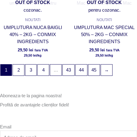
OUT OF STOCK
OUT OF STOCK
NOUTATI
NOUTATI
UMPLUTURA NUCA BAIGLI
UMPLUTURA MAC SPECIAL
40% – 2KG – CONMIX
50% – 2KG – CONMIX
INGREDIENTS
INGREDIENTS
29,50
lei
29,50
lei
fara TVA
fara TVA
29,50
lei
/kg
29,50
lei
/kg
1
2
3
4
…
43
44
45
→
Aboneaza-te la pagina noastra!
Profită de avantajele clienților fideli!
Email