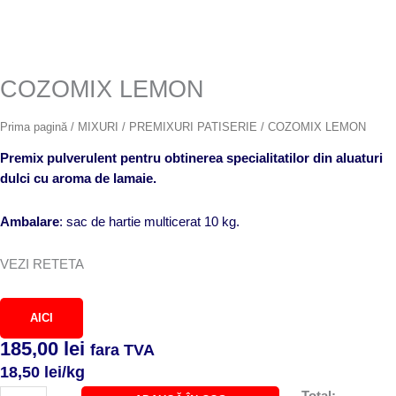
COZOMIX LEMON
Prima pagină
/
MIXURI / PREMIXURI PATISERIE
/ COZOMIX LEMON
Premix pulverulent pentru obtinerea specialitatilor din aluaturi
dulci cu aroma de lamaie.
Ambalare
: sac de hartie multicerat 10 kg.
VEZI RETETA
AICI
185,00
lei
fara TVA
18,50
lei
/kg
Cantitate