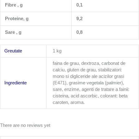
Fibre , g
0,1
Proteine, g
9,2
Sare , g
0,8
Greutate
1 kg
faina de grau, dextroza, carbonat de
calciu, gluten de grau, stabilizatori:
mono si digliceride ale acizilor grasi
Ingrediente
(E471), grasime vegetala (palmier),
sare, enzime, agenti de tratare a fainii:
cisteina, acid ascorbic, colorant: beta
caroten, aroma.
There are no reviews yet