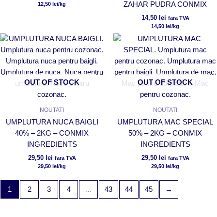
ZAHAR PUDRA CONMIX
12,50
lei
/kg
14,50
lei
fara TVA
14,50
lei
/kg
OUT OF STOCK
OUT OF STOCK
NOUTATI
NOUTATI
UMPLUTURA NUCA BAIGLI
UMPLUTURA MAC SPECIAL
40% – 2KG – CONMIX
50% – 2KG – CONMIX
INGREDIENTS
INGREDIENTS
29,50
lei
29,50
lei
fara TVA
fara TVA
29,50
lei
/kg
29,50
lei
/kg
1
2
3
4
…
43
44
45
→