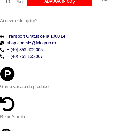
Total:
ADAUGĂ ÎN COȘ
/kg
COZOMIX
LEMON
Ai nevoie de ajutor?
Transport Gratuit de la 1000 Lei
shop.conmix@falagrup.ro
+ (40) 359 402 005
+ (40) 751 135 967
Gama variata de produse
Retur Simplu