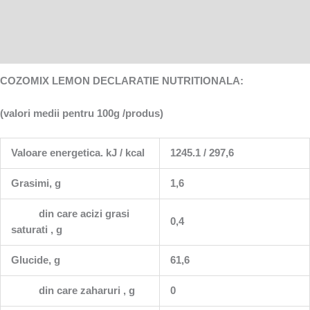
Informații suplimentare
Recenzii (0)
COZOMIX LEMON DECLARATIE NUTRITIONALA:
(valori medii pentru 100g /produs)
Valoare energetica. kJ / kcal
1245.1 / 297,6
Grasimi, g
1,6
din care acizi grasi
0,4
saturati , g
Glucide, g
61,6
din care zaharuri , g
0